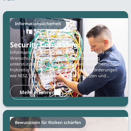
Informationssicherheit
Security Consulting
Informationssicherheit endet nicht bei Firewalls und
Virenschutz. Mit unserem Security Consulting
unterstützen wir Unternehmen dabei, Sicherheitsrisiken
frühzeitig zu erkennen, regulatorische Anforderungen
wie NIS2, ISO 27001 oder TISAX umzusetzen und
nachhaltige Sicherheitsstrukturen aufzubauen.
Mehr erfahren
Bewusstsein für Risiken schärfen