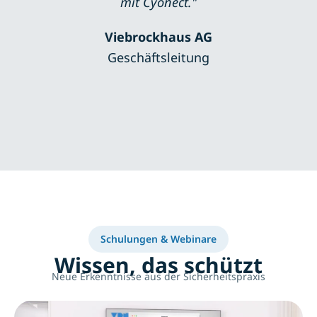
mit Cyonect."
Viebrockhaus AG
Geschäftsleitung
Schulungen & Webinare
Wissen, das schützt
Neue Erkenntnisse aus der Sicherheitspraxis